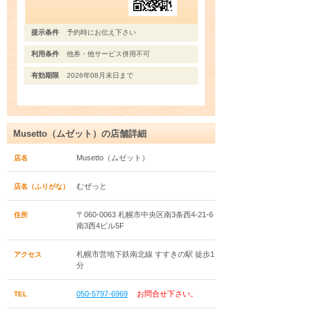
提示条件
予約時にお伝え下さい
利用条件
他券・他サービス併用不可
有効期限
2026年08月末日まで
Musetto（ムゼット）の店舗詳細
Musetto（ムゼット）
店名
むぜっと
店名（ふりがな）
〒060-0063 札幌市中央区南3条西4-21-6
住所
南3西4ビル5F
札幌市営地下鉄南北線 すすきの駅 徒歩1
アクセス
分
050-5797-6969
お問合せ下さい。
TEL