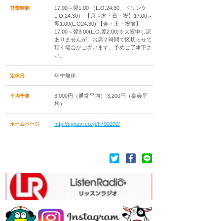
17:00～翌1:00 （L.O.24:30、ドリンク
営業時間
L.O.24:30） 【月～木・日・祝】17:00～
翌1:00(L.O24:30) 【金・土・祝前】
17:00～翌3:00(L.O.翌2:00)※大変申し訳
ありませんが、お席２時間で区切らせて
頂く場合がございます。予めご了承下さ
い。
年中無休
定休日
3,000円（通常平均） 3,200円（宴会平
平均予算
均）
http://r.gnavi.co.jp/h790200/
ホームページ