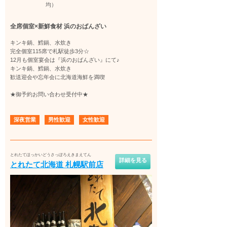
均）
全席個室×新鮮食材 浜のおばんざい
キンキ鍋、鱈鍋、水炊き
完全個室115席で札駅徒歩3分☆
12月も個室宴会は『浜のおばんざい』にて♪
キンキ鍋、鱈鍋、水炊き
歓送迎会や忘年会に北海道海鮮を満喫
★御予約お問い合わせ受付中★
深夜営業
男性歓迎
女性歓迎
とれたてほっかいどうさっぽろえきまえてん
詳細を見る
とれたて北海道 札幌駅前店