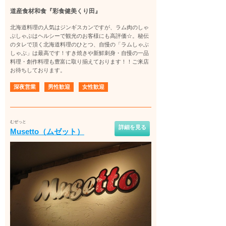
道産食材和食『彩食健美くり田』
北海道料理の人気はジンギスカンですが、ラム肉のしゃ
ぶしゃぶはヘルシーで観光のお客様にも高評価☆。秘伝
のタレで頂く北海道料理のひとつ、自慢の「ラムしゃぶ
しゃぶ」は最高です！すき焼きや新鮮刺身・自慢の一品
料理・創作料理も豊富に取り揃えております！！ご来店
お待ちしております。
深夜営業
男性歓迎
女性歓迎
むぜっと
詳細を見る
Musetto（ムゼット）