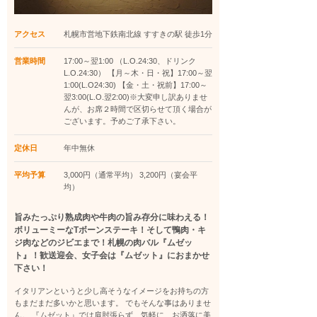
アクセス
札幌市営地下鉄南北線 すすきの駅 徒歩1分
営業時間
17:00～翌1:00 （L.O.24:30、ドリンク
L.O.24:30） 【月～木・日・祝】17:00～翌
1:00(L.O24:30) 【金・土・祝前】17:00～
翌3:00(L.O.翌2:00)※大変申し訳ありませ
んが、お席２時間で区切らせて頂く場合が
ございます。予めご了承下さい。
定休日
年中無休
平均予算
3,000円（通常平均） 3,200円（宴会平
均）
旨みたっぷり熟成肉や牛肉の旨み存分に味わえる！
ボリューミーなTボーンステーキ！そして鴨肉・キ
ジ肉などのジビエまで！札幌の肉バル『ムゼッ
ト』！歓送迎会、女子会は『ムゼット』におまかせ
下さい！
イタリアンというと少し高そうなイメージをお持ちの方
もまだまだ多いかと思います。 でもそんな事はありませ
ん。 『ムゼット』では肩肘張らず、気軽に、お洒落に美