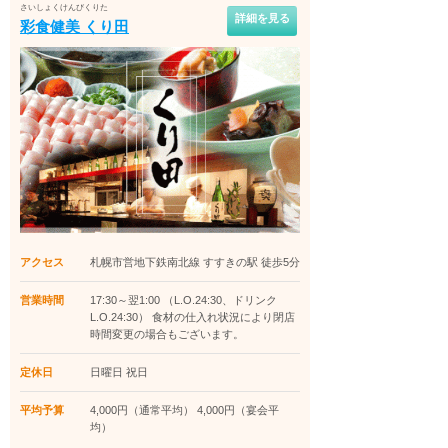
さいしょくけんびくりた
詳細を見る
彩食健美 くり田
アクセス
札幌市営地下鉄南北線 すすきの駅 徒歩5分
営業時間
17:30～翌1:00 （L.O.24:30、ドリンク
L.O.24:30） 食材の仕入れ状況により閉店
時間変更の場合もございます。
定休日
日曜日 祝日
平均予算
4,000円（通常平均） 4,000円（宴会平
均）