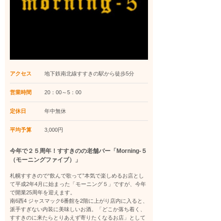
アクセス
地下鉄南北線すすきの駅から徒歩5分
営業時間
20：00～5：00
定休日
年中無休
平均予算
3,000円
今年で２５周年！すすきのの老舗バー「Morning-５
（モーニングファイブ）」
札幌すすきので“飲んで歌って”本気で楽しめるお店とし
て平成2年4月に始まった「モーニング５」ですが、今年
で開業25周年を迎えます。
南6西4 ジャスマック6番館を2階に上がり店内に入ると、
派手すぎない内装に美味しいお酒。「どこか落ち着く、
すすきのに来たらとりあえず寄りたくなるお店」として