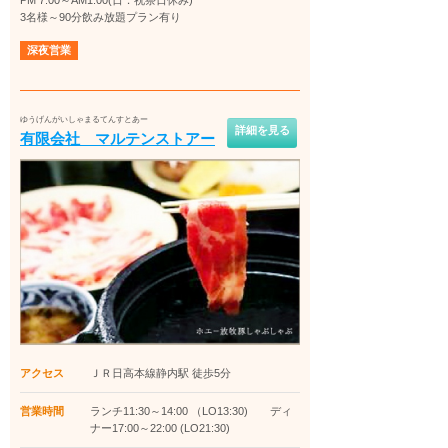
3名様～90分飲み放題プラン有り
深夜営業
ゆうげんがいしゃまるてんすとあー
詳細を見る
有限会社 マルテンストアー
アクセス
ＪＲ日高本線静内駅 徒歩5分
営業時間
ランチ11:30～14:00 （LO13:30) ディ
ナー17:00～22:00 (LO21:30)