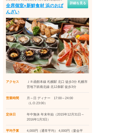
詳細を見る
全席個室×新鮮食材 浜のおば
んざい
アクセス
ＪＲ函館本線 札幌駅 北口 徒歩3分 札幌市
営地下鉄南北線 北12条駅 徒歩3分
営業時間
月～日 ディナー 17:00～24:00
（L.O.23:00）
定休日
年中無休 年末年始（2015年12月31日～
2016年1月3日）
平均予算
4,000円（通常平均） 4,000円（宴会平