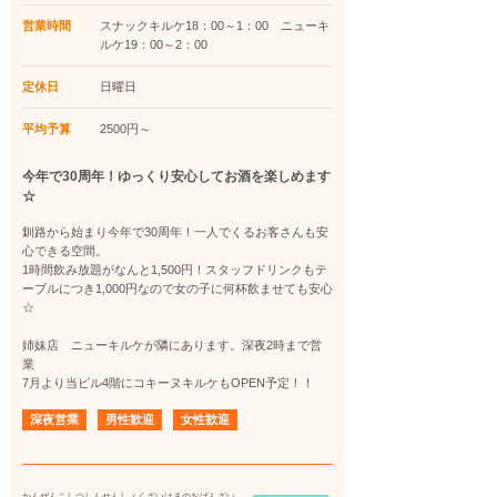
営業時間
スナックキルケ18：00～1：00 ニューキ
ルケ19：00～2：00
定休日
日曜日
平均予算
2500円～
今年で30周年！ゆっくり安心してお酒を楽しめます
☆
釧路から始まり今年で30周年！一人でくるお客さんも安
心できる空間。
1時間飲み放題がなんと1,500円！スタッフドリンクもテ
ーブルにつき1,000円なので女の子に何杯飲ませても安心
☆
姉妹店 ニューキルケが隣にあります。深夜2時まで営
業
7月より当ビル4階にコキーヌキルケもOPEN予定！！
深夜営業
男性歓迎
女性歓迎
かんぜんこしつしんせんしょくざいはまのおばんざい