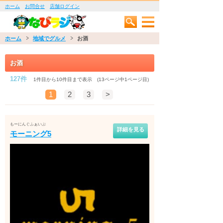
ホーム
お問合せ
店舗ログイン
ホーム
地域でグルメ
お酒
お酒
127件
1件目から10件目まで表示 (13ページ中1ページ目)
1
2
3
>
もーにんぐふぁいぶ
詳細を見る
モーニング5