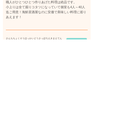
職人がひとつひとつ作りあげた料理は絶品です。
小上りは全て掘りコタツになっていて個室も4人～40人
迄ご用意！海鮮居酒屋なのに安価で美味しい料理に巡り
あえます！
さんちちょくそうほっかいどうさっぽろえきまえてん
詳細を見る
産地直送 北海道 札幌駅前店
アクセス
ＪＲ函館本線 札幌駅 徒歩1分 札幌市営地
下鉄南北線 さっぽろ駅 徒歩1分 札幌市営
地下鉄東豊線 さっぽろ駅 徒歩1分