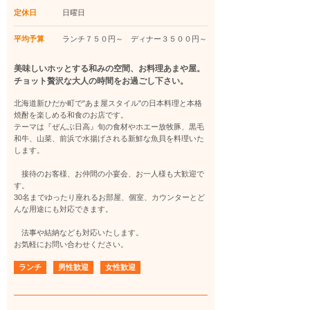
定休日
日曜日
平均予算
ランチ７５０円～ ディナー３５００円～
美味しいホッとする和みの空間、お料理あまや屋。
チョット贅沢な大人の時間をお過ごし下さい。
北海道新ひだか町で"あま屋スタイル"の日本料理と本格
焼酎を楽しめる和食のお店です。
テーマは『ぜんぶ日高』旬の食材やホエー放牧豚、黒毛
和牛、山菜、前浜で水揚げされる新鮮な魚貝を料理いた
します。
接待のお客様、お仲間の小宴会、お一人様も大歓迎で
す。
30名までゆったり座れるお部屋、個室、カウンターとど
んな用途にも対応できます。
法事や結納なども対応いたします。
お気軽にお問い合わせください。
ランチ
男性歓迎
女性歓迎