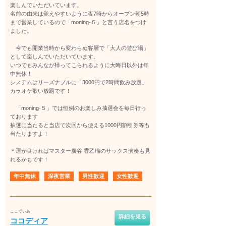
楽しんでいただいています。
名前の由来は覚えやすいように夜7時からオープン朝5時
まで営業しているので「moning-５」と言う店名をつけ
ました。
今でも開業当時から変わらぬ客層で「大人の遊び場」
として楽しんでいただいています。
いつでもみんなが帰ってこられるように大晦日以外は年
中無休！
システムはリーズナブルに「3000円で2時間飲み放題」
カラオケ歌い放題です！
「moning-５」では恒例のお楽しみ抽選会を毎日行っ
ております
抽選に当たると当店で次回から使える1000円割引券等も
当たりますよ！
＊運が良ければマスター廣谷 香乙瑠のサックス演奏も見
れるかもです！
年中無休
深夜営業
男性歓迎
女性歓迎
ここでぃあ
詳細を見る
ココディア