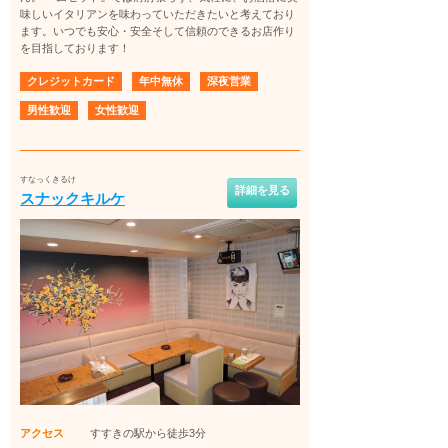
味しいイタリアンを味わっていただきたいと考えており
ます。いつでも安心・安全そして信頼のできるお店作り
を目指しております！
クレジットカード
年中無休
深夜営業
男性歓迎
女性歓迎
すなっくきるけ
詳細を見る
スナックキルケ
アクセス
すすきの駅から徒歩3分