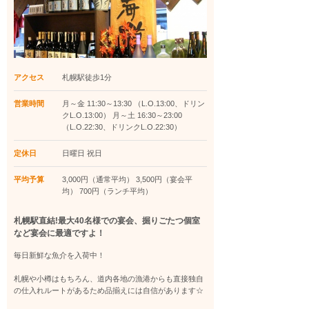
アクセス
札幌駅徒歩1分
営業時間
月～金 11:30～13:30 （L.O.13:00、ドリン
クL.O.13:00） 月～土 16:30～23:00
（L.O.22:30、ドリンクL.O.22:30）
定休日
日曜日 祝日
平均予算
3,000円（通常平均） 3,500円（宴会平
均） 700円（ランチ平均）
札幌駅直結!最大40名様での宴会、掘りごたつ個室
など宴会に最適ですよ！
毎日新鮮な魚介を入荷中！
札幌や小樽はもちろん、道内各地の漁港からも直接独自
の仕入れルートがあるため品揃えには自信があります☆