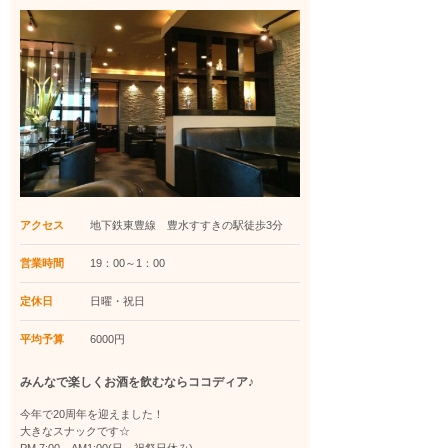
アクセス
地下鉄東豊線 豊水すすきの駅徒歩3分
営業時間
19：00～1：00
定休日
日曜・祝日
平均予算
6000円
みんなで楽しくお酒を飲むならココディア♪
今年で20周年を迎えました！
大きなスナックです☆
PM 7:00～AM1:00(日．祝祭日休み)