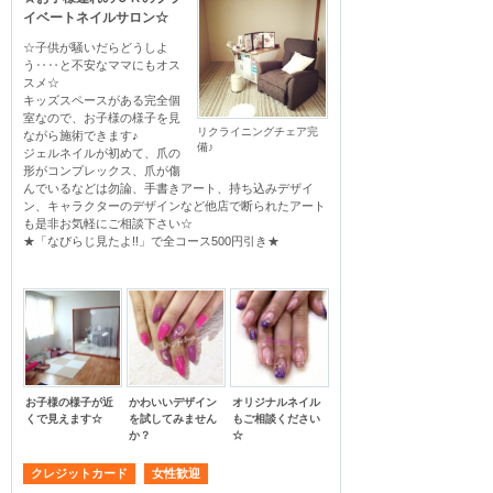
イベートネイルサロン☆
☆子供が騒いだらどうしよ
う‥‥と不安なママにもオス
スメ☆

キッズスペースがある完全個
室なので、お子様の様子を見
リクライニングチェア完
ながら施術できます♪

備♪
ジェルネイルが初めて、爪の
形がコンプレックス、爪が傷
んでいるなどは勿論、手書きアート、持ち込みデザイ
ン、キャラクターのデザインなど他店で断られたアート
も是非お気軽にご相談下さい☆

★「なびらじ見たよ!!」で全コース500円引き★
お子様の様子が近
かわいいデザイン
オリジナルネイル
くで見えます☆
を試してみません
もご相談ください
か？
☆
クレジットカード
女性歓迎