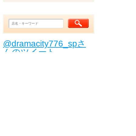
@dramacity776_spさ
んのツイート
ピックアップアーティスト！NUPATH