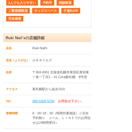
1人でも入りやすい
予約可
相談歓迎
ご新規様歓迎
キッズスペース
子連れOK
完全個室
Ruki Nail’sの店舗詳細
Ruki Nail’s
店名
ルキネイルズ
店名（ふりがな）
〒004-0001 北海道札幌市厚別区厚別東
住所
一条一丁目2－41 Coral新札幌 B号室
新札幌駅から徒歩15分
アクセス
050-5309-5730
お問合せ下さい。
TEL
8：00~18：00（時間外要相談）☆完全
営業時間
予約制☆ メール、ＬＩＮＥでのお問合
せは24時間受付♪