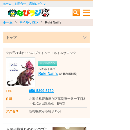
ホーム
お問合せ
店舗ログイン
ホーム
ネイルサロン
Ruki Nail’s
トップ
☆お子様連れＯＫのプライベートネイルサロン☆
ネイルサロン
ルキネイルズ
Ruki Nail’s
（札幌市厚別区）
050-5309-5730
TEL
住所
北海道札幌市厚別区厚別東一条一丁目2
－41 Coral新札幌 B号室
アクセス
新札幌駅から徒歩15分
☆お子様連れのＯＫのプラ