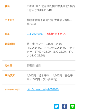
〒060-0001 北海道札幌市中央区北1条西
住所
3 ばらと北1条ビルB1
札幌市営地下鉄南北線 大通駅 7番出口
アクセス
徒歩1分
011-242-6600
お問合せ下さい。
TEL
月～土 ランチ 11:00～14:00
営業時間
（L.O.14:00、ドリンクL.O.14:00） ディ
ナー 17:00～23:00 （L.O.22:00、ドリ
ンクL.O.22:30）
日曜日 祝日
定休日
4,000円（通常平均） 4,000円（宴会平
平均予算
均） 800円（ランチ平均）
http://r.gnavi.co.jp/h352800/
ホームページ