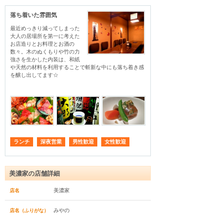
落ち着いた雰囲気
最近めっきり減ってしまった
大人の居場所を第一に考えた
お店造りとお料理とお酒の
数々。木のぬくもりや竹の力
強さを生かした内装は、和紙
や天然の材料を利用することで斬新な中にも落ち着き感
を醸し出してます☆
ランチ
深夜営業
男性歓迎
女性歓迎
美濃家の店舗詳細
美濃家
店名
みやの
店名（ふりがな）