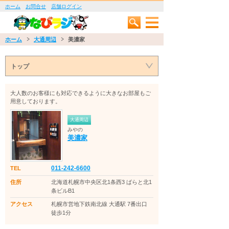
ホーム
お問合せ
店舗ログイン
ホーム
大通周辺
美濃家
トップ
大人数のお客様にも対応できるように大きなお部屋もご
用意しております。
大通周辺
みやの
美濃家
011-242-6600
TEL
住所
北海道札幌市中央区北1条西3 ばらと北1
条ビルB1
アクセス
札幌市営地下鉄南北線 大通駅 7番出口
徒歩1分