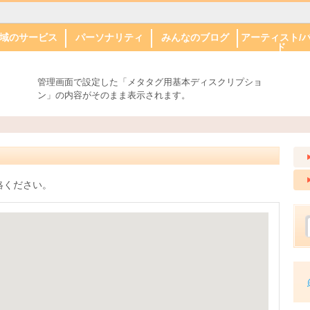
域のサービス
パーソナリティ
みんなのブログ
アーティスト/
ド
幌駅周辺
通り周辺
山周辺
電沿線・すす
区
区
石区
平区・南区
区・手稲区
別区・清田区
リアで探す
し・セラピー
ット関係
儀
真・印刷・印
ェディング・
札幌市
帯広市
旭川市
苫小牧市
パーソナリティ
みんなのブログ
MARU
MEGUMI
野崎 創
盛合大輔
安達 祐子
猪股 聡子
林家 とんでん
古川 奈央
の以南方面
愛
情報
平
幌市
広市
川市
樽市
広島市
標津町
札幌駅周辺
大通り周辺
円山周辺
市電沿線・すす
北区
東区
白石区
豊平区・南区
西区・手稲区
厚別・清田区
NUPATH
管理画面で設定した「メタタグ用基本ディスクリプショ
きの以南方面
ン」の内容がそのまま表示されます。
絡ください。