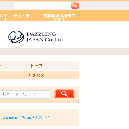
バン
美容・癒し
掲載希望者場集中
です！
エリアで探す
美容室
ネイルサロン
札幌市
帯広市
旭川市
小樽市
苫小牧市
北広島市
中標津町
札幌駅周辺
大通り周辺
円山周辺
市電沿線・すす
北区
東区
白石区
豊平区・南区
西区・手稲区
厚別・清田区
きの以南方面
トップ
アクセス
@dramacity776_spさんのツイート