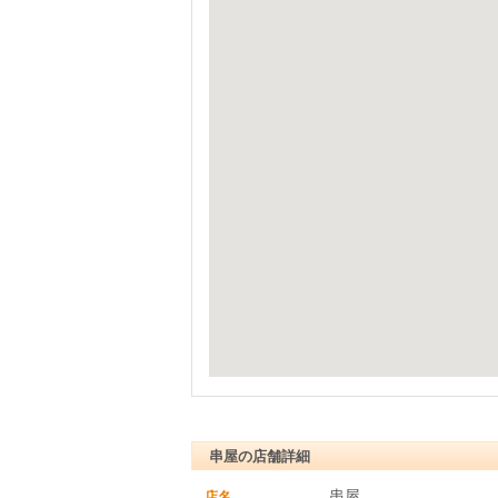
串屋の店舗詳細
串屋
店名