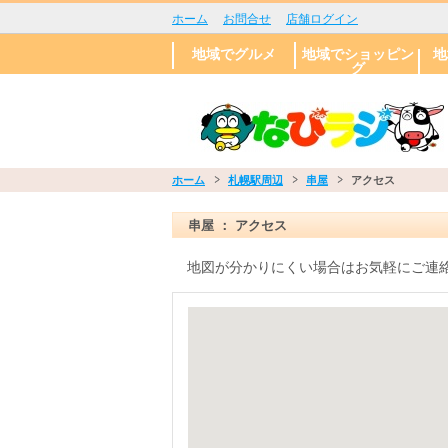
ホーム
お問合せ
店舗ログイン
地域でグルメ
地域でショッピン
地
グ
エリアで探す
肉料理
和食
中華
ラーメン
お酒
洋食
カフェ
札幌市
帯広市
旭川市
小樽市
苫小牧市
日高郡新ひだか
中標津町
札
大
円
市
北
東
白
豊
西
厚
エ
癒
ペ
葬
写
ウ
町
き
鑑
恋
エリアで探す
ギフト
ファッション
花・ガーデニン
食品
印刷・デザイン
携帯ショップ
札
帯
旭
小
北
中
グ
ホーム
札幌駅周辺
串屋
アクセス
串屋 ： アクセス
地図が分かりにくい場合はお気軽にご連