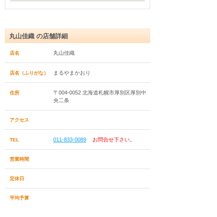
丸山佳織 の店舗詳細
丸山佳織
店名
まるやまかおり
店名（ふりがな）
〒004-0052 北海道札幌市厚別区厚別中
住所
央二条
アクセス
011-833-0089
お問合せ下さい。
TEL
営業時間
定休日
平均予算