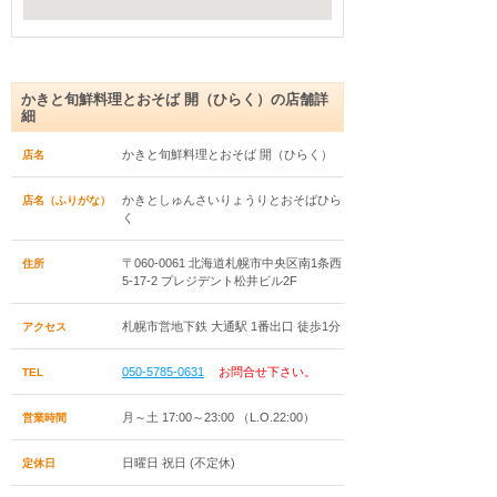
かきと旬鮮料理とおそば 開（ひらく）の店舗詳
細
かきと旬鮮料理とおそば 開（ひらく）
店名
かきとしゅんさいりょうりとおそばひら
店名（ふりがな）
く
〒060-0061 北海道札幌市中央区南1条西
住所
5-17-2 プレジデント松井ビル2F
札幌市営地下鉄 大通駅 1番出口 徒歩1分
アクセス
050-5785-0631
お問合せ下さい。
TEL
月～土 17:00～23:00 （L.O.22:00）
営業時間
日曜日 祝日 (不定休)
定休日