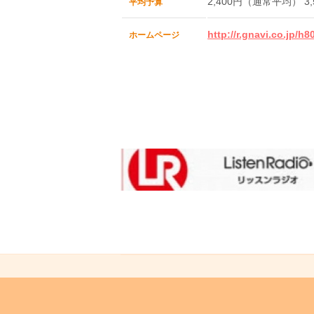
2,400円（通常平均） 
平均予算
http://r.gnavi.co.jp/h8
ホームページ