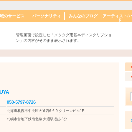
域のサービス
パーソナリティ
みんなのブログ
アーティスト/
ド
幌駅周辺
通り周辺
山周辺
電沿線・すす
区
区
石区
平区・南区
区・手稲区
別区・清田区
リアで探す
し・セラピー
ット関係
儀
真・印刷・印
ェディング・
札幌市
帯広市
旭川市
苫小牧市
パーソナリティ
みんなのブログ
MARU
MEGUMI
野崎 創
盛合大輔
安達 祐子
猪股 聡子
林家 とんでん
古川 奈央
の以南方面
愛
情報
平
幌市
広市
川市
樽市
広島市
標津町
札幌駅周辺
大通り周辺
円山周辺
市電沿線・すす
北区
東区
白石区
豊平区・南区
西区・手稲区
厚別・清田区
NUPATH
管理画面で設定した「メタタグ用基本ディスクリプショ
きの以南方面
ン」の内容がそのまま表示されます。
UYA
050-5797-8726
北海道札幌市中央区大通西6-6-9 クリーンビル1F
札幌市営地下鉄南北線 大通駅 徒歩3分