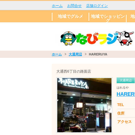
ホーム
お問合せ
店舗ログイン
地域でグルメ
地域でショッピン
地
グ
エリアで探す
肉料理
和食
中華
ラーメン
お酒
洋食
カフェ
札幌市
帯広市
旭川市
小樽市
苫小牧市
日高郡新ひだか
中標津町
札
大
円
市
北
東
白
豊
西
厚
エ
癒
ペ
葬
写
ウ
町
き
鑑
恋
エリアで探す
ギフト
ファッション
花・ガーデニン
食品
印刷・デザイン
携帯ショップ
札
帯
旭
小
北
中
グ
ホーム
大通周辺
HARERUYA
大通西6丁目の路面店
大通周辺
はれるや
HARER
TEL
住所
アクセス