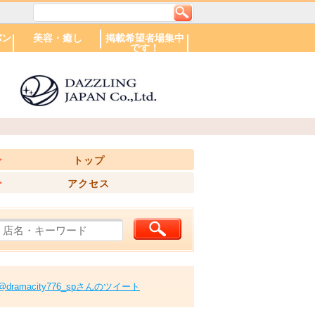
バン
美容・癒し
掲載希望者場集中
です！
エリアで探す
美容室
ネイルサロン
札幌市
帯広市
旭川市
小樽市
苫小牧市
北広島市
中標津町
札幌駅周辺
大通り周辺
円山周辺
市電沿線・すす
北区
東区
白石区
豊平区・南区
西区・手稲区
厚別・清田区
きの以南方面
トップ
アクセス
@dramacity776_spさんのツイート